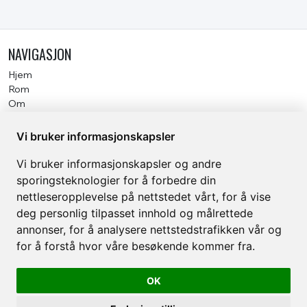
NAVIGASJON
Hjem
Rom
Om
Galleri
Vi bruker informasjonskapsler
KONTAKT
Vi bruker informasjonskapsler og andre
Lort Phillips Veg 50
6600 Sunndalsøra
sporingsteknologier for å forbedre din
post@tredal.com
nettleseropplevelse på nettstedet vårt, for å vise
+47 71698700
deg personlig tilpasset innhold og målrettede
org 983 700 322
annonser, for å analysere nettstedstrafikken vår og
ROM
for å forstå hvor våre besøkende kommer fra.
Dobbeltrom
OK